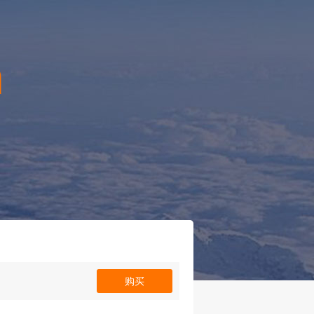
n
！
购买